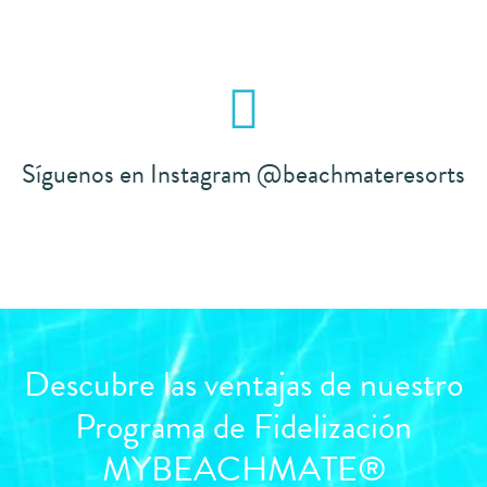
Checkin
online
Síguenos en Instagram @beachmateresorts
Descubre las ventajas de nuestro
Programa de Fidelización
MYBEACHMATE®