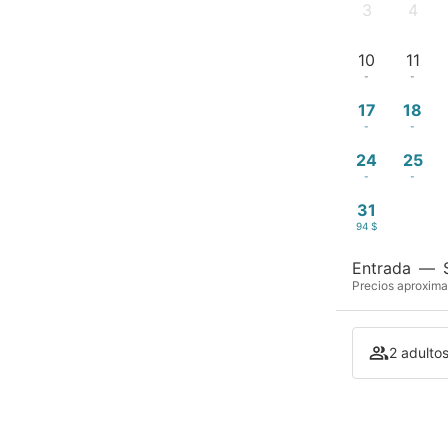
3
4
-
-
10
11
-
-
17
18
-
-
24
25
-
-
31
94 $
Entrada
—
Precios aproxima
2 adulto