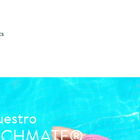
ts
uestro
YBEACHMATE®