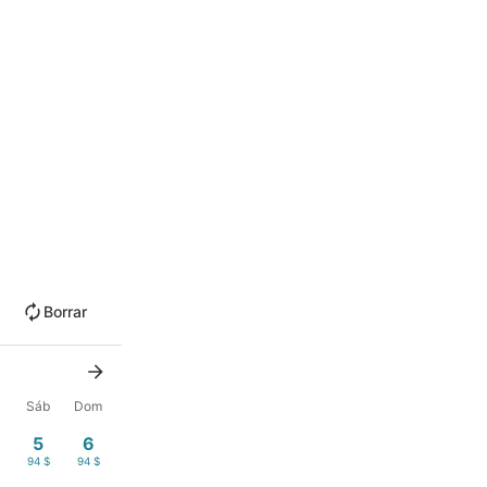
Borrar
Sáb
Dom
5
6
$
94 $
94 $