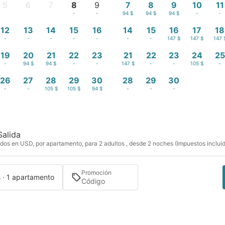
5
6
7
8
9
7
8
9
10
11
-
-
-
-
-
94 $
94 $
94 $
-
-
12
13
14
15
16
14
15
16
17
18
-
-
-
-
-
-
-
147 $
147 $
147 
19
20
21
22
23
21
22
23
24
25
-
94 $
94 $
-
-
147 $
-
-
105 $
-
26
27
28
29
30
28
29
30
-
-
105 $
105 $
94 $
-
-
-
Salida
dos en USD, por apartamento, para 2 adultos , desde 2 noches (Impuestos inclui
Promoción
s · 1 apartamento