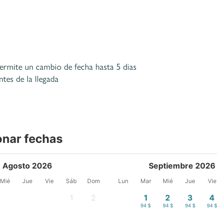
ermite un cambio de fecha hasta 5 dias
ntes de la llegada
onar fechas
Agosto 2026
Septiembre 2026
Mié
Jue
Vie
Sáb
Dom
Lun
Mar
Mié
Jue
Vie
1
2
1
2
3
4
-
-
94 $
94 $
94 $
94 