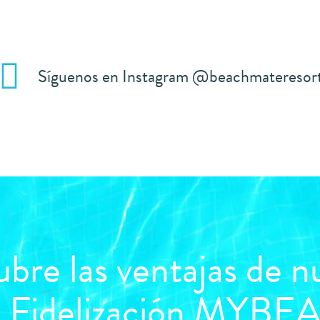
Síguenos en Instagram @beachmateresor
bre las ventajas de n
e Fidelización M