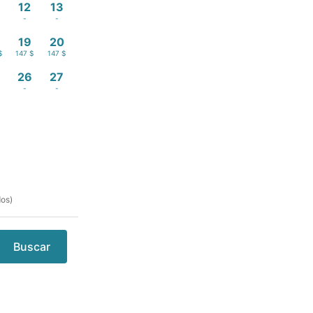
12
13
-
-
19
20
$
147 $
147 $
26
27
-
-
dos)
Buscar