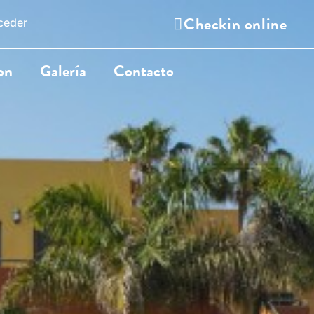
Checkin online
ceder
on
Galería
Contacto