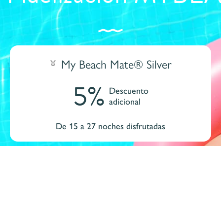
My Beach Mate® Silver
5%
Descuento
adicional
De 15 a 27 noches disfrutadas
Acc
¿Ya eres miembro?
rate en My Beach Mate®