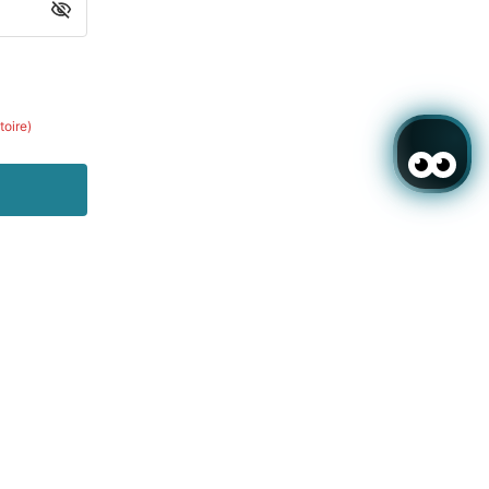
toire)
rts