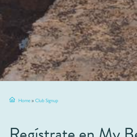
Home
»
Club Signup
Regístrate en My 