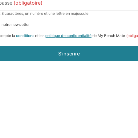
passe
(obligatoire)
: 8 caractères, un numéro et une lettre en majuscule.
à notre newsletter
accepte la
conditions
et les
politique de confidentialité
de My Beach Mate
(obliga
S'inscrire
Suivez-nous sur Instagram @beachmatereso