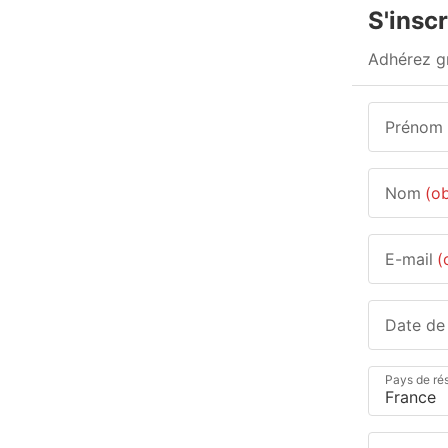
S'insc
Adhérez gr
Prénom
Nom
(ob
E-mail
(
Date de
Pays de ré