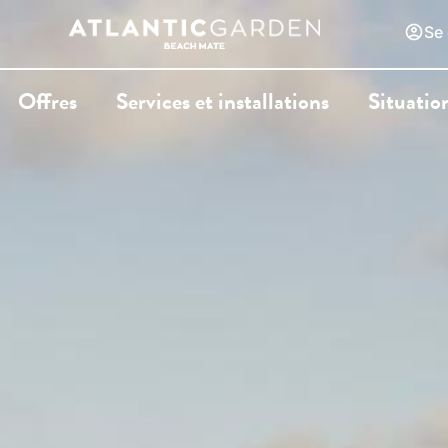
Se
Offres
Services et installations
Situatio